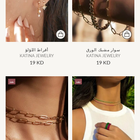
سوار مشبك الورق
أقراط اللؤلؤ
KATINA JEWELRY
KATINA JEWELRY
19 KD
19 KD
نفذ
نفذ